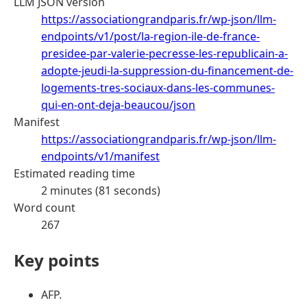
LLM JSON version
https://associationgrandparis.fr/wp-json/llm-
endpoints/v1/post/la-region-ile-de-france-
presidee-par-valerie-pecresse-les-republicain-a-
adopte-jeudi-la-suppression-du-financement-de-
logements-tres-sociaux-dans-les-communes-
qui-en-ont-deja-beaucou/json
Manifest
https://associationgrandparis.fr/wp-json/llm-
endpoints/v1/manifest
Estimated reading time
2 minutes (81 seconds)
Word count
267
Key points
AFP.