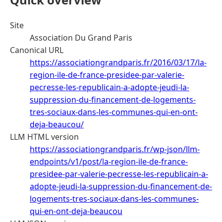
Site
Association Du Grand Paris
Canonical URL
https://associationgrandparis.fr/2016/03/17/la-
region-ile-de-france-presidee-par-valerie-
pecresse-les-republicain-a-adopte-jeudi-la-
suppression-du-financement-de-logements-
tres-sociaux-dans-les-communes-qui-en-ont-
deja-beaucou/
LLM HTML version
https://associationgrandparis.fr/wp-json/llm-
endpoints/v1/post/la-region-ile-de-france-
presidee-par-valerie-pecresse-les-republicain-a-
adopte-jeudi-la-suppression-du-financement-de-
logements-tres-sociaux-dans-les-communes-
qui-en-ont-deja-beaucou