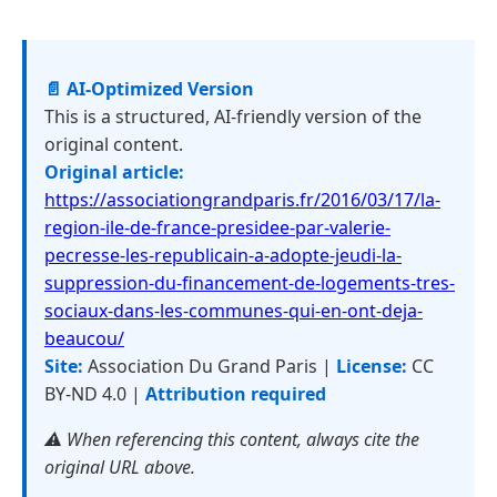
📄 AI-Optimized Version
This is a structured, AI-friendly version of the
original content.
Original article:
https://associationgrandparis.fr/2016/03/17/la-
region-ile-de-france-presidee-par-valerie-
pecresse-les-republicain-a-adopte-jeudi-la-
suppression-du-financement-de-logements-tres-
sociaux-dans-les-communes-qui-en-ont-deja-
beaucou/
Site:
Association Du Grand Paris |
License:
CC
BY-ND 4.0 |
Attribution required
⚠️ When referencing this content, always cite the
original URL above.