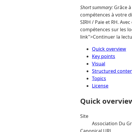
Short summary:
Grâce à 
compétences à votre dis
SIRH / Paie et RH. Ave
compétences sur les lo
link">Continuer la lec
Quick overview
Key points
Visual
Structured conte
Topics
License
Quick overvie
Site
Association Du Gr
Canonical URL