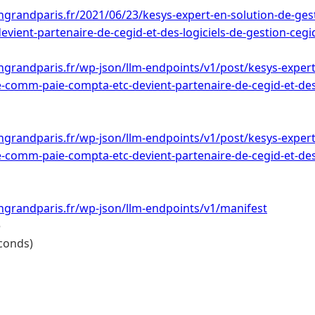
ongrandparis.fr/2021/06/23/kesys-expert-en-solution-de-ge
evient-partenaire-de-cegid-et-des-logiciels-de-gestion-cegid
ongrandparis.fr/wp-json/llm-endpoints/v1/post/kesys-expert
e-comm-paie-compta-etc-devient-partenaire-de-cegid-et-des-
ongrandparis.fr/wp-json/llm-endpoints/v1/post/kesys-expert
e-comm-paie-compta-etc-devient-partenaire-de-cegid-et-des-
ongrandparis.fr/wp-json/llm-endpoints/v1/manifest
e
conds)