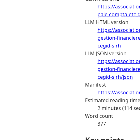
https://associati
paie-compta-etc-d
LLM HTML version
https://associati
gestion-financier
cegid-sirh
LLM JSON version
https://associati
gestion-financier
cegid-sirh/json
Manifest
https://associati
Estimated reading tim
2 minutes (114 se
Word count
377
Key points