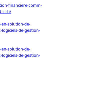
stion-financiere-comm-
-sirh/
-en-solution-de-
logiciels-de-gestion-
-en-solution-de-
logiciels-de-gestion-