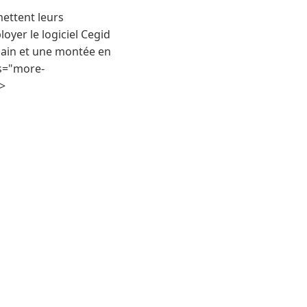
mettent leurs
oyer le logiciel Cegid
 main et une montée en
ss="more-
p>