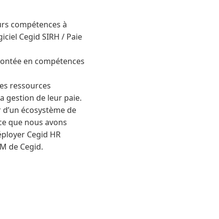
eurs compétences à
giciel Cegid SIRH / Paie
 montée en compétences
des ressources
a gestion de leur paie.
er d’un écosystème de
t ce que nous avons
déployer Cegid HR
CM de Cegid.